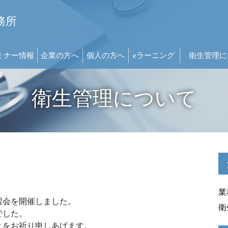
務所
ミナー情報
企業の方へ
個人の方へ
eラーニング
衛生管理に
衛生管理について
業
習会を開催しました。
衛
でした。
とをお祈り申しあげます。