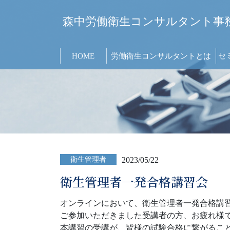
森中労働衛生コンサルタント事
HOME
労働衛生コンサルタントとは
セ
衛生管理者
2023/05/22
衛生管理者一発合格講習会
オンラインにおいて、衛生管理者一発合格講
ご参加いただきました受講者の方、お疲れ様
本講習の受講が、皆様の試験合格に繋がるこ