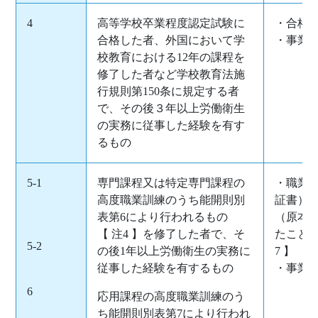
4
高等学校卒業程度認定試験に
・合格証
合格した者、外国において学
・事業
校教育における12年の課程を
修了した者など学校教育法施
行規則第150条に規定する者
で、その後３年以上労働衛生
の実務に従事した経験を有す
るもの
5-1
専門課程又は特定専門課程の
・職業
高度職業訓練のうち能開則別
証書）
表第6により行われるもの
（原本
【 注4 】を修了した者で、そ
たことを
5-2
の後1年以上労働衛生の実務に
7 】
従事した経験を有するもの
・事業
6
応用課程の高度職業訓練のう
ち能開則別表第7により行われ