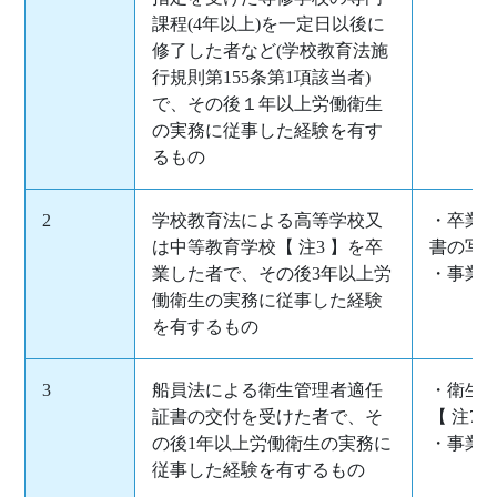
課程(4年以上)を一定日以後に
修了した者など(学校教育法施
行規則第155条第1項該当者)
で、その後１年以上労働衛生
の実務に従事した経験を有す
るもの
2
学校教育法による高等学校又
・卒業証
は中等教育学校【 注3 】を卒
書の写し
業した者で、その後3年以上労
・事業
働衛生の実務に従事した経験
を有するもの
3
船員法による衛生管理者適任
・衛生
証書の交付を受けた者で、そ
【 注7 
の後1年以上労働衛生の実務に
・事業
従事した経験を有するもの