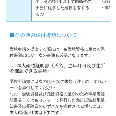
で、その後1年以上労働衛生の
・取得
実務に従事した経験を有する
・事業
もの
■その他の添付書類について
受験申請を提出する際には、各受験資格に定める添
付書類のほか、次の書類も必要となります。
1．本人確認証明書（氏名、生年月日及び住所
を確認できる書類）
受験申請書には次の(1)～(5)の書類（注）のいずれか
一つを添付してください。
なお、受験資格及び免除資格の証明のため事業者証
明書若しくは各センターで発行した免許試験結果通
知書又は受験票のいずれかを添付される場合には、
本人確認証明書は不要です。