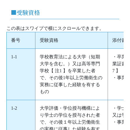
■受験資格
番号
受験資格
添付書
1-1
学校教育法による大学（短期
・卒業
大学を含む。）又は高等専門
業証書（
学校【 注1 】を卒業した者
7 】
で、その後1年以上労働衛生の
・事業
実務に従事した経験を有する
もの
1-2
大学評価・学位授与機構によ
・学士の
り学士の学位を授与された者
又は学位
で、その後１年以上労働衛生
・事業
の実務に従事した経験を有す