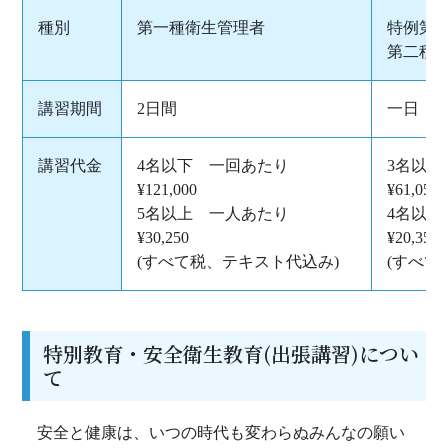
種別
第一種衛生管理者
特例第
第二種
講習期間
2日間
一日
講習代金
4名以下 一回あたり
3名以
¥121,000
¥61,050
5名以上 一人あたり
4名以
¥30,250
¥20,350
(すべて税、テキスト代込み)
(すべて
特別教育・安全衛生教育(出張講習)につい
て
安全と健康は、いつの時代も変わらぬみんなの願い