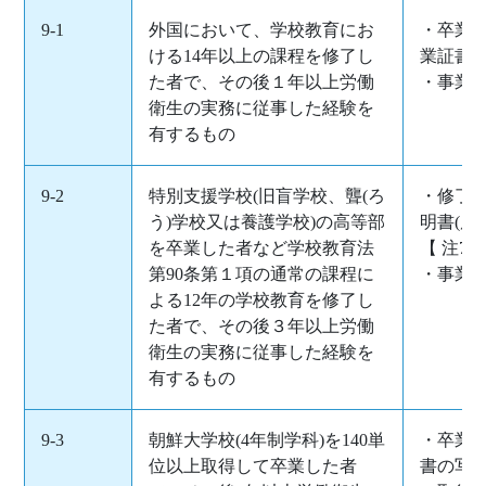
9-1
外国において、学校教育にお
・卒業
ける14年以上の課程を修了し
業証書の
た者で、その後１年以上労働
・事業
衛生の実務に従事した経験を
有するもの
9-2
特別支援学校(旧盲学校、聾(ろ
・修了
う)学校又は養護学校)の高等部
明書(原
を卒業した者など学校教育法
【 注7 
第90条第１項の通常の課程に
・事業
よる12年の学校教育を修了し
た者で、その後３年以上労働
衛生の実務に従事した経験を
有するもの
9-3
朝鮮大学校(4年制学科)を140単
・卒業証
位以上取得して卒業した者
書の写し