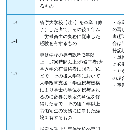
るもの
1-3
省庁大学校【注2】を卒業（修
・卒業証
了）した者で、その後１年以
の写し【
上労働衛生の実務に従事した
書(原本
1-4
経験を有するもの
合は当
特記した
専修学校の専門課程(2年以
・単位
上・1700時間以上)の修了者(大
に必要
学入学の有資格者に限る。)な
ことを特
1-5
どで、その後大学等において
の場合
大学改革支援・学位授与機構
・事業
により学士の学位を授与され
るのに必要な所定の単位を修
得した者で、その後１年以上
労働衛生の実務に従事した経
験を有するもの
指定を受けた専修学校の専門