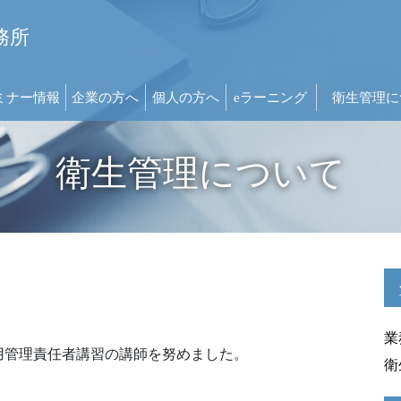
務所
ミナー情報
企業の方へ
個人の方へ
eラーニング
衛生管理に
衛生管理について
業
用管理責任者講習の講師を努めました。
衛