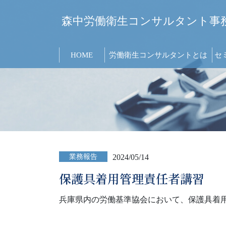
森中労働衛生コンサルタント事
HOME
労働衛生コンサルタントとは
セ
業務報告
2024/05/14
保護具着用管理責任者講習
兵庫県内の労働基準協会において、保護具着